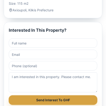
Size:
115
m2
Axioupoli
,
Kilkis Prefecture
Interested In This Property?
Send Interest To GHF