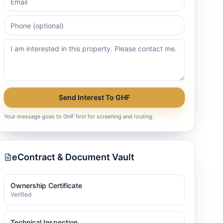
Send Interest To GHF
Your message goes to GHF first for screening and routing.
eContract & Document Vault
Ownership Certificate
Verified
Technical Inspection