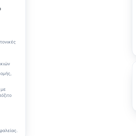
ο
κτονικές
ικιών
δομής,
 με
πόζιτο
φαλείας.