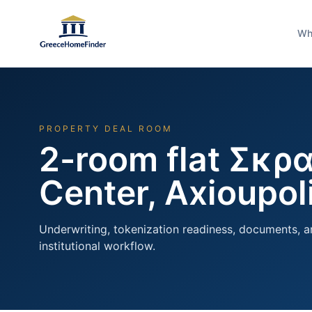
Wh
PROPERTY DEAL ROOM
2-room flat Σκρα
Center, Axioupol
Underwriting, tokenization readiness, documents, a
institutional workflow.