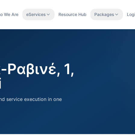
o We Are
eServices
Resource Hub
Packages
Log
-Ραβινέ, 1,
i
nd service execution in one