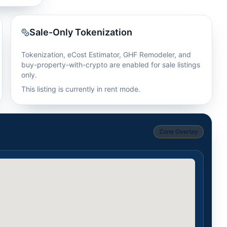
Sale-Only Tokenization
Tokenization, eCost Estimator, GHF Remodeler, and
buy-property-with-crypto are enabled for sale listings
only.
This listing is currently in rent mode.
Zone Overlay