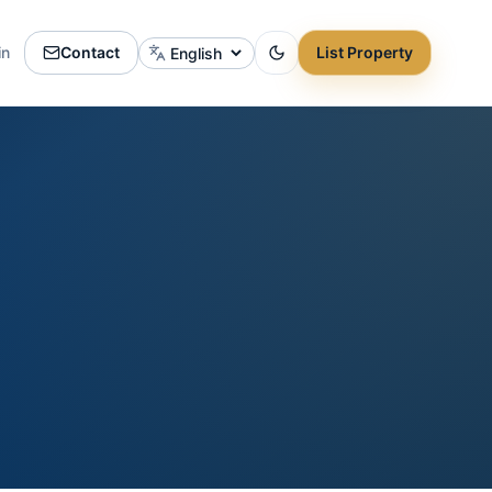
in
Contact
List Property
Change language