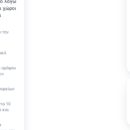
χο λόγω
ι χώροι
ι
 την
ικό
ω ορόφου
υν
φορείων
τα 10
ό και
ά