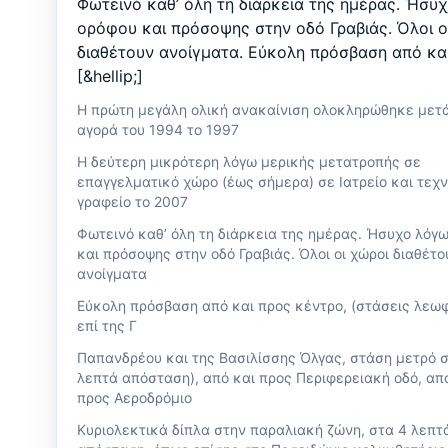
Φωτεινό καθ’ όλη τη διάρκεια της ημέρας. Ήσυ
ορόφου και πρόσοψης στην οδό Γραβιάς. Όλοι ο
διαθέτουν ανοίγματα. Εύκολη πρόσβαση από κα
[&hellip;]
Η πρώτη μεγάλη ολική ανακαίνιση ολοκληρώθηκε μετά
αγορά του 1994 το 1997
Η δεύτερη μικρότερη λόγω μερικής μετατροπής σε
επαγγελματικό χώρο (έως σήμερα) σε Ιατρείο και τεχν
γραφείο το 2007
Φωτεινό καθ’ όλη τη διάρκεια της ημέρας. Ήσυχο λόγ
και πρόσοψης στην οδό Γραβιάς. Όλοι οι χώροι διαθέτο
ανοίγματα
Εύκολη πρόσβαση από και προς κέντρο, (στάσεις λεω
επί της Γ
Παπανδρέου και της Βασιλίσσης Όλγας, στάση μετρό σ
λεπτά απόσταση), από και προς Περιφερειακή οδό, απ
προς Αεροδρόμιο
Κυριολεκτικά δίπλα στην παραλιακή ζώνη, στα 4 λεπτ