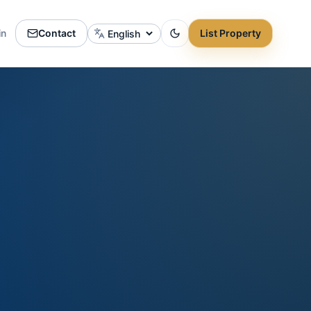
in
Contact
List Property
Change language