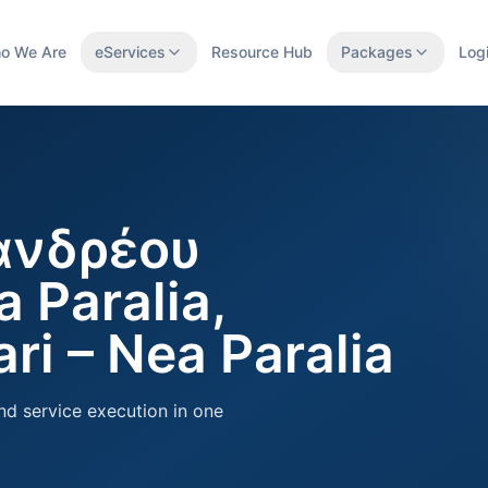
o We Are
eServices
Resource Hub
Packages
Log
πανδρέου
 Paralia,
ri – Nea Paralia
nd service execution in one