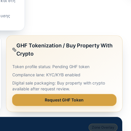
 και στη
ευσης
GHF Tokenization / Buy Property With
Crypto
Token profile status: Pending GHF token
Compliance lane: KYC/KYB enabled
Digital sale packaging: Buy property with crypto
available after request review.
Request GHF Token
Zone Overlay