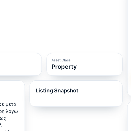
Asset Class
Property
Listing Snapshot
κε μετά
ερη λόγω
έως
.