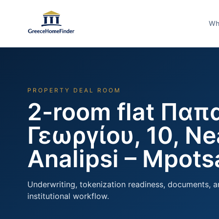
Wh
PROPERTY DEAL ROOM
2-room flat Πα
Γεωργίου, 10, Nea
Analipsi – Mpotsa
Underwriting, tokenization readiness, documents, a
institutional workflow.