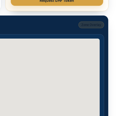
Request GHF Token
Zone Overlay