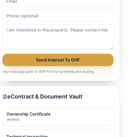
Send Interest To GHF
Your message goes to GHF first for screening and routing.
eContract & Document Vault
Ownership Certificate
Verified
Technical Inspection