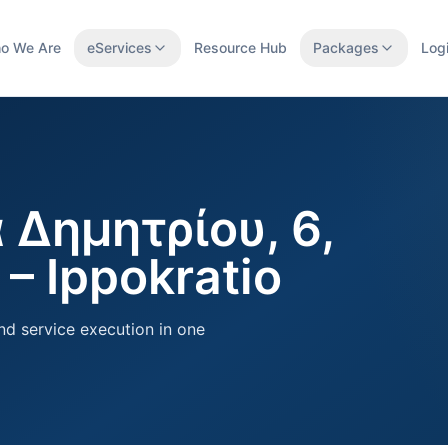
o We Are
eServices
Resource Hub
Packages
Log
 Δημητρίου, 6,
 – Ippokratio
nd service execution in one