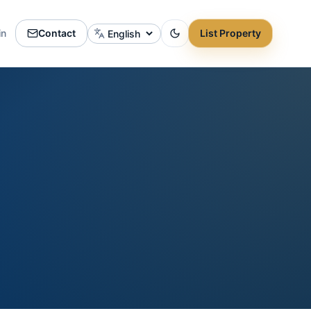
in
Contact
List Property
Change language