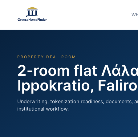
Wh
PROPERTY DEAL ROOM
2-room flat Λάλα
Ippokratio, Faliro
Underwriting, tokenization readiness, documents, a
institutional workflow.