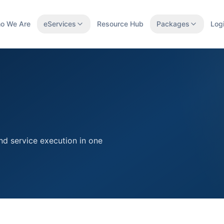
o We Are
eServices
Resource Hub
Packages
Log
nd service execution in one