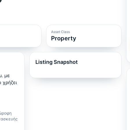
Asset Class
Property
Listing Snapshot
μ. με
υ χρήζει
2ώροφη
ατασκευής