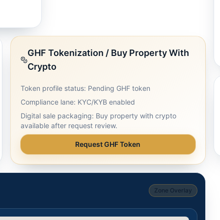
GHF Tokenization / Buy Property With
Crypto
Token profile status: Pending GHF token
Compliance lane: KYC/KYB enabled
Digital sale packaging: Buy property with crypto
available after request review.
Request GHF Token
Zone Overlay