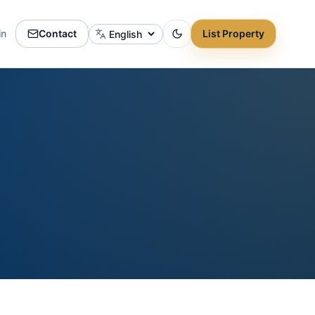
in
Contact
List Property
Change language