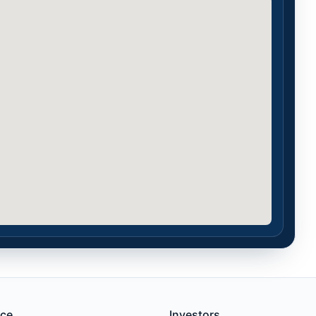
ace
Investors