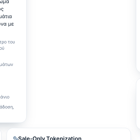
τωμα
ός
μάτια
ωνα με
τρο του
ού
σμάτων
πάνιο
ράδοση,
Sale-Only Tokenization