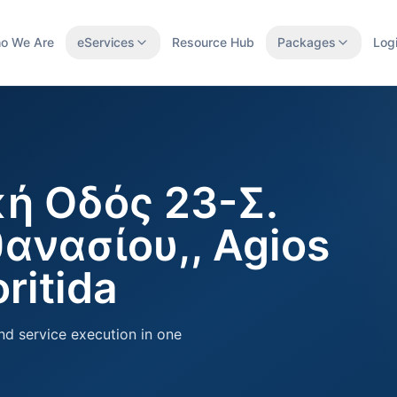
o We Are
eServices
Resource Hub
Packages
Log
ή Οδός 23-Σ.
ανασίου,, Agios
ritida
nd service execution in one