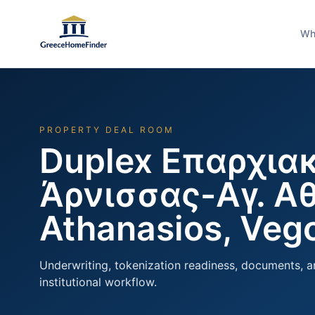
Wh
PROPERTY DEAL ROOM
Duplex Επαρχιακ
Άρνισσας-Αγ. Αθ
Athanasios, Vego
Underwriting, tokenization readiness, documents, a
institutional workflow.