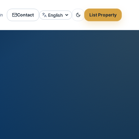
in
Contact
List Property
Change language