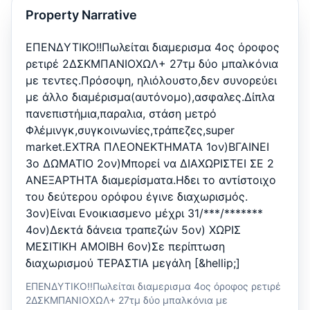
Property Narrative
ΕΠΕΝΔΥΤΙΚΟ!!Πωλείται διαμερισμα 4ος όροφος
ρετιρέ 2ΔΣΚΜΠΑΝΙΟΧΩΛ+ 27τμ δύο μπαλκόνια
με τεντες.Πρόσοψη, ηλιόλουστο,δεν συνορεύει
με άλλο διαμέρισμα(αυτόνομο),ασφαλες.Δίπλα
πανεπιστήμια,παραλια, στάση μετρό
Φλέμινγκ,συγκοινωνίες,τράπεζες,super
market.EXTRA ΠΛΕΟΝΕΚΤΗΜΑΤΑ 1ον)ΒΓΑΙΝΕΙ
3ο ΔΩΜΑΤΙΟ 2ον)Μπορεί να ΔΙΑΧΩΡΙΣΤΕΙ ΣΕ 2
ΑΝΕΞΑΡΤΗΤΑ διαμερίσματα.Ηδει το αντίστοιχο
του δεύτερου ορόφου έγινε διαχωρισμός.
3ον)Είναι Ενοικιασμενο μέχρι 31/***/*******
4ον)Δεκτά δάνεια τραπεζών 5ον) ΧΩΡΙΣ
ΜΕΣΙΤΙΚΗ ΑΜΟΙΒΗ 6ον)Σε περίπτωση
διαχωρισμού ΤΕΡΑΣΤΙΑ μεγάλη [&hellip;]
ΕΠΕΝΔΥΤΙΚΟ!!Πωλείται διαμερισμα 4ος όροφος ρετιρέ
2ΔΣΚΜΠΑΝΙΟΧΩΛ+ 27τμ δύο μπαλκόνια με