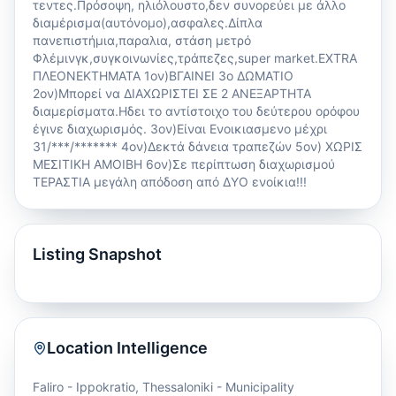
τεντες.Πρόσοψη, ηλιόλουστο,δεν συνορεύει με άλλο
διαμέρισμα(αυτόνομο),ασφαλες.Δίπλα
πανεπιστήμια,παραλια, στάση μετρό
Φλέμινγκ,συγκοινωνίες,τράπεζες,super market.EXTRA
ΠΛΕΟΝΕΚΤΗΜΑΤΑ 1ον)ΒΓΑΙΝΕΙ 3ο ΔΩΜΑΤΙΟ
2ον)Μπορεί να ΔΙΑΧΩΡΙΣΤΕΙ ΣΕ 2 ΑΝΕΞΑΡΤΗΤΑ
διαμερίσματα.Ηδει το αντίστοιχο του δεύτερου ορόφου
έγινε διαχωρισμός. 3ον)Είναι Ενοικιασμενο μέχρι
31/***/******* 4ον)Δεκτά δάνεια τραπεζών 5ον) ΧΩΡΙΣ
ΜΕΣΙΤΙΚΗ ΑΜΟΙΒΗ 6ον)Σε περίπτωση διαχωρισμού
ΤΕΡΑΣΤΙΑ μεγάλη απόδοση από ΔΥΟ ενοίκια!!!
Listing Snapshot
Location Intelligence
Faliro - Ippokratio
,
Thessaloniki - Municipality