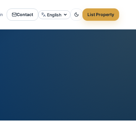
in
Contact
List Property
Change language