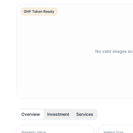
GHF Token Ready
No valid images ava
Overview
Investment
Services
Property Value
Interior Size