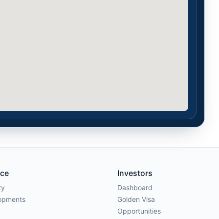
ace
Investors
ty
Dashboard
opments
Golden Visa
Opportunities