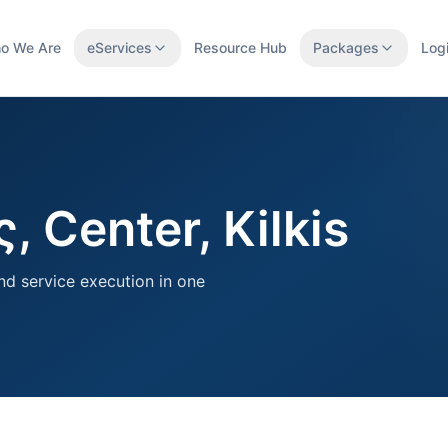
o We Are
eServices
Resource Hub
Packages
Log
, Center, Kilkis
nd service execution in one