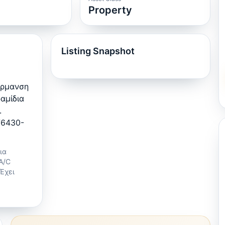
Property
Listing Snapshot
έρμανση
αμίδια
.
76430-
ια
Α/C
Έχει