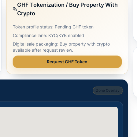
GHF Tokenization / Buy Property With
Crypto
Token profile status: Pending GHF token
Compliance lane: KYC/KYB enabled
Digital sale packaging: Buy property with crypto
available after request review.
Request GHF Token
Zone Overlay