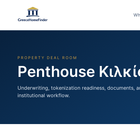
Wh
PROPERTY DEAL ROOM
Penthouse Κιλκίς
Underwriting, tokenization readiness, documents, a
institutional workflow.