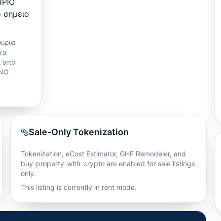
ΗΡΙΟ
ο σημειο
ουρια
κα
ι απο
ΑΝΟ
Sale-Only Tokenization
Tokenization, eCost Estimator, GHF Remodeler, and
buy-property-with-crypto are enabled for sale listings
only.
This listing is currently in rent mode.