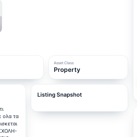
Asset Class
Property
Listing Snapshot
τι
ε ολα τα
ισκεται
ΣΧΟΛΗ-