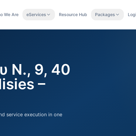
o We Are
eServices
Resource Hub
Packages
Log
 Ν., 9, 40
isies –
nd service execution in one