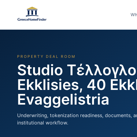
Wh
PROPERTY DEAL ROOM
Studio Τέλλογλου
Ekklisies, 40 Ekkl
Evaggelistria
Underwriting, tokenization readiness, documents, a
institutional workflow.