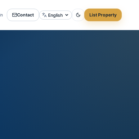
in
Contact
List Property
Change language