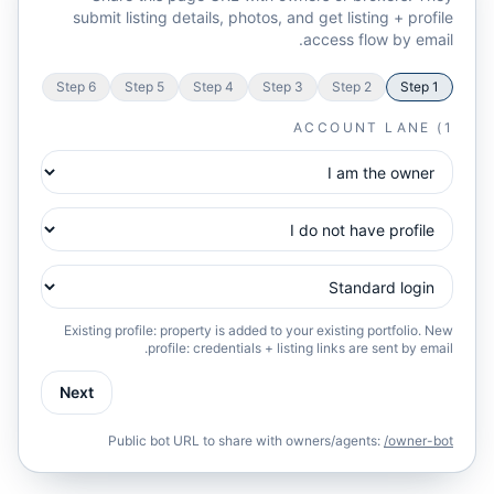
submit listing details, photos, and get listing + profile
access flow by email.
Step
6
Step
5
Step
4
Step
3
Step
2
Step
1
1) ACCOUNT LANE
Existing profile: property is added to your existing portfolio. New
profile: credentials + listing links are sent by email.
Next
Public bot URL to share with owners/agents:
/owner-bot